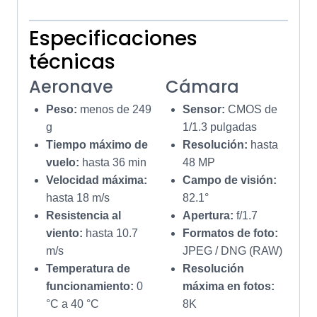
Especificaciones
técnicas
Aeronave
Cámara
Peso:
menos de 249
Sensor:
CMOS de
g
1/1.3 pulgadas
Tiempo máximo de
Resolución:
hasta
vuelo:
hasta 36 min
48 MP
Velocidad máxima:
Campo de visión:
hasta 18 m/s
82.1°
Resistencia al
Apertura:
f/1.7
viento:
hasta 10.7
Formatos de foto:
m/s
JPEG / DNG (RAW)
Temperatura de
Resolución
funcionamiento:
0
máxima en fotos:
°C a 40 °C
8K