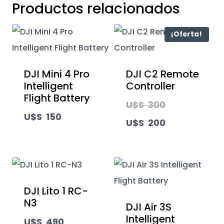
Productos relacionados
¡Oferta!
DJI Mini 4 Pro
DJI C2 Remote
Intelligent
Controller
Flight Battery
El
U$S
300
U$S
150
precio
El
U$S
200
original
precio
era:
actual
U$S
es:
DJI Lito 1 RC-
300.
U$S
N3
DJI Air 3S
200.
Intelligent
U$S
490