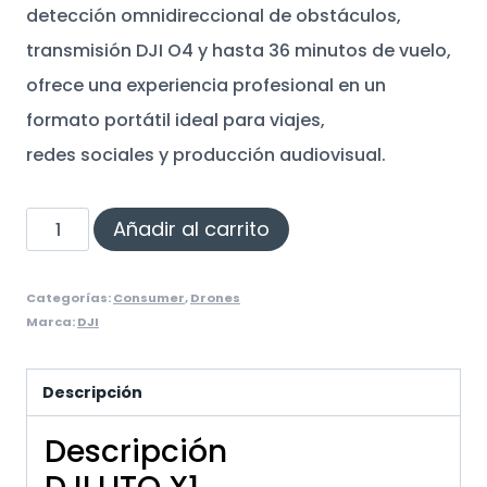
detección omnidireccional de obstáculos,
transmisión DJI O4 y hasta 36 minutos de vuelo,
ofrece una experiencia profesional en un
formato portátil ideal para viajes,
redes sociales y producción audiovisual.
DJI
Añadir al carrito
Lito
X1
Categorías:
Consumer
,
Drones
Marca:
DJI
RC-
N3
Descripción
cantidad
Descripción